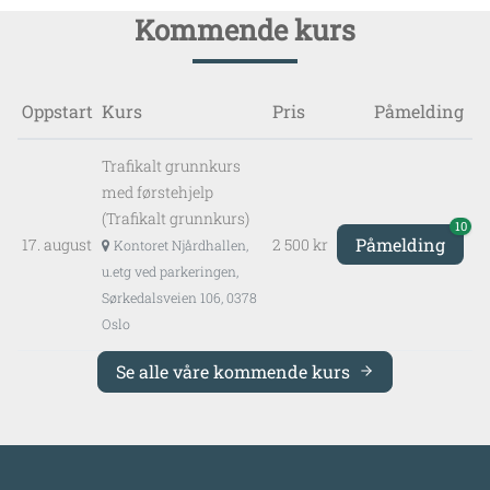
Kommende kurs
Oppstart
Kurs
Pris
Påmelding
Trafikalt grunnkurs
med førstehjelp
(Trafikalt grunnkurs)
10
Påmelding
17. august
2 500 kr
Kontoret Njårdhallen,
u.etg ved parkeringen,
Sørkedalsveien 106, 0378
Oslo
Se alle våre kommende kurs